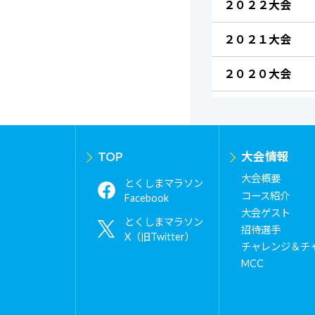
２０２２大会
２０２１大会
２０２０大会
TOP
大会情報
大会概要
とくしまマラソン
コース紹介
Facebook
大会ゲスト
とくしまマラソン
招待選手
X（旧Twitter）
チャレンジ＆チ
MCC