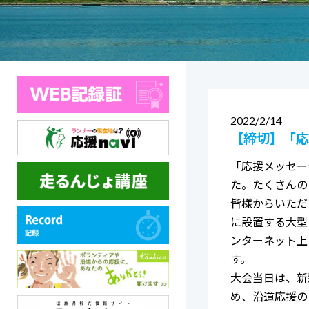
2022
2/14
【締切】「応
「応援メッセー
た。たくさんの
皆様からいただ
に設置する大型
ンターネット上
す。
大会当日は、新
め、沿道応援の