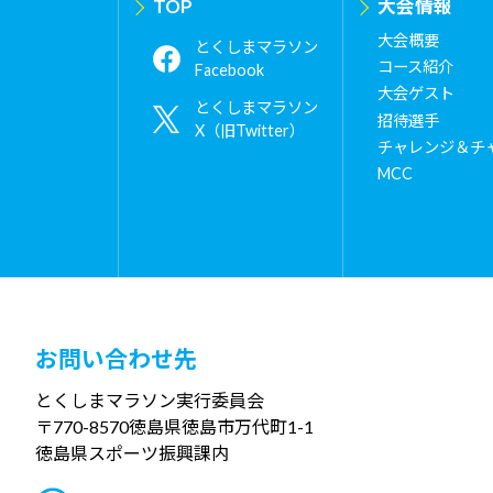
TOP
大会情報
大会概要
とくしまマラソン
コース紹介
Facebook
大会ゲスト
とくしまマラソン
招待選手
X（旧Twitter）
チャレンジ＆チ
MCC
お問い合わせ先
とくしまマラソン実行委員会
〒770-8570
徳島県徳島市万代町1-1
徳島県スポーツ振興課内