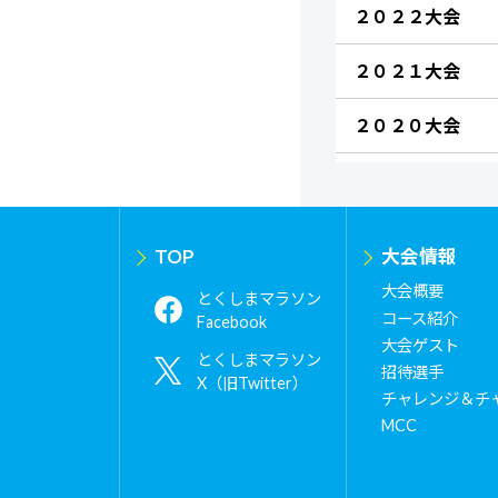
２０２２大会
２０２１大会
２０２０大会
TOP
大会情報
大会概要
とくしまマラソン
コース紹介
Facebook
大会ゲスト
とくしまマラソン
招待選手
X（旧Twitter）
チャレンジ＆チ
MCC