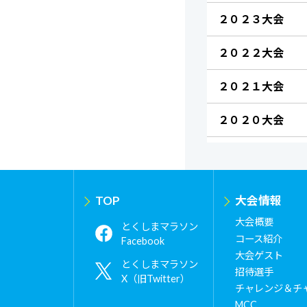
２０２３大会
２０２２大会
２０２１大会
２０２０大会
TOP
大会情報
大会概要
とくしまマラソン
コース紹介
Facebook
大会ゲスト
とくしまマラソン
招待選手
X（旧Twitter）
チャレンジ＆チ
MCC