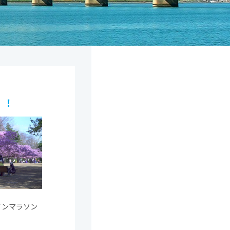
！！
インマラソン