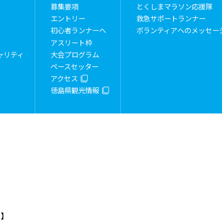
募集要項
とくしまマラソン応援隊
エントリー
救急サポートランナー
初心者ランナーへ
ボランティアへのメッセー
アスリート枠
ャリティ
大会プログラム
ペースセッター
アクセス
徳島県観光情報
）】