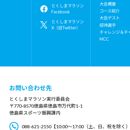
大会概要
とくしまマラソン
コース紹介
Facebook
大会ゲスト
とくしまマラソン
招待選手
X（旧Twitter）
チャレンジ＆チ
MCC
お問い合わせ先
とくしまマラソン実行委員会
〒770-8570
徳島県徳島市万代町1-1
徳島県スポーツ振興課内
088-621-2150
【10:00～17:00（土、日、祝を除く