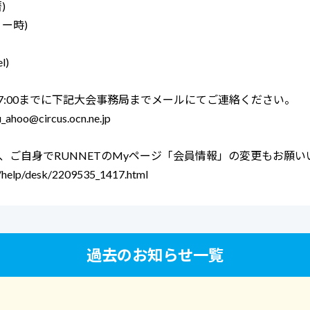
)
ー時)
）
l)
)17:00までに下記大会事務局までメールにてご連絡ください。
_ahoo@circus.ocn.ne.jp
、ご自身でRUNNETのMyページ「会員情報」の変更もお願い
jp/help/desk/2209535_1417.html
過去のお知らせ一覧