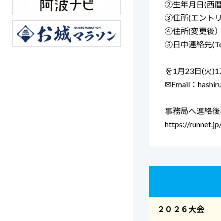
②生年月日(西暦
③住所(エントリ
④住所(変更後
⑤日中連絡先(Te
を1月23日(火
✉Email：hashiru
事務局へ連絡後
https://runnet.
２０２６大会