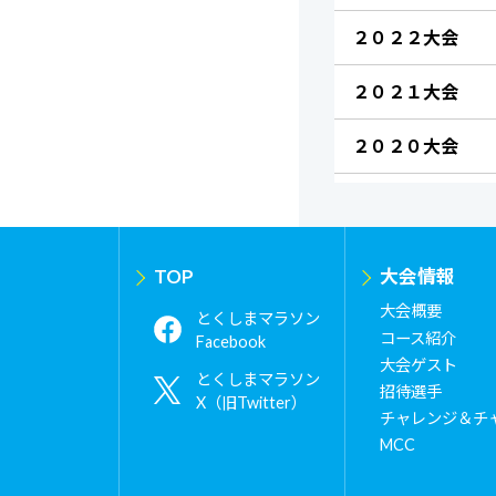
２０２２大会
２０２１大会
２０２０大会
TOP
大会情報
大会概要
とくしまマラソン
コース紹介
Facebook
大会ゲスト
とくしまマラソン
招待選手
X（旧Twitter）
チャレンジ＆チ
MCC