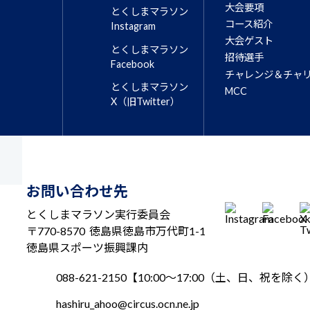
大会要項
とくしまマラソン
コース紹介
Instagram
大会ゲスト
とくしまマラソン
招待選手
Facebook
チャレンジ＆チャ
とくしまマラソン
MCC
X（旧Twitter）
お問い合わせ先
とくしまマラソン実行委員会
〒770-8570
徳島県徳島市万代町1-1
徳島県スポーツ振興課内
088-621-2150
【10:00～17:00（土、日、祝を除く
hashiru_ahoo@circus.ocn.ne.jp