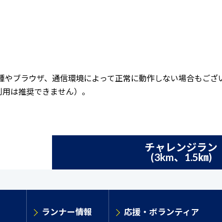
機種やブラウザ、通信環境によって正常に動作しない場合もござ
利用は推奨できません）。
チャレンジラン
(3km、1.5㎞)
ランナー情報
応援・ボランティア